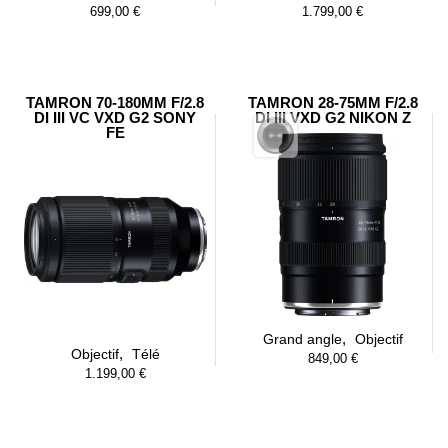
699,00
€
1.799,00
€
TAMRON 70-180MM F/2.8
TAMRON 28-75MM F/2.8
DI III VC VXD G2 SONY
DI III VXD G2 NIKON Z
FE
,
Grand angle
Objectif
,
Objectif
Télé
849,00
€
1.199,00
€