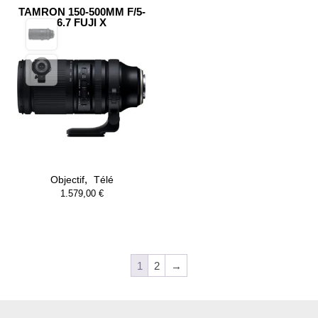
TAMRON 150-500MM F/5-
6.7 FUJI X
,
Objectif
Télé
1.579,00
€
1
2
→