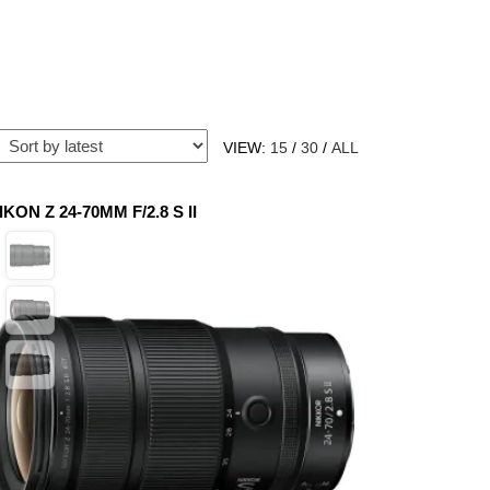
VIEW:
15
/
30
/
ALL
IKON Z 24-70MM F/2.8 S II