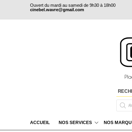
Skip
Ouvert du mardi au samedi de 9h30 à 18h00
to
cinebel.wavre@gmail.com
the
content
RECH
Products
search
ACCUEIL
NOS SERVICES
NOS MARQU