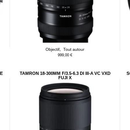
,
Objectif
Tout autour
999,00
€
FE
TAMRON 18-300MM F/3.5-6.3 DI III-A VC VXD
S
FUJI X