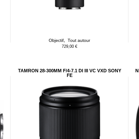
,
Objectif
Tout autour
729,00
€
TAMRON 28-300MM F/4-7.1 DI III VC VXD SONY
N
FE