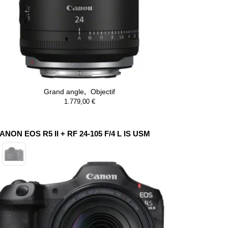
,
Grand angle
Objectif
1.779,00
€
ANON EOS R5 II + RF 24-105 F/4 L IS USM