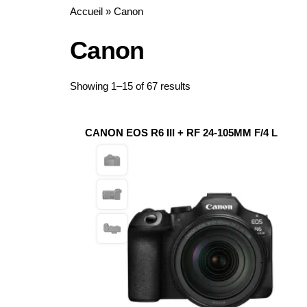
Accueil
»
Canon
Canon
Sorted
Showing 1–15 of 67 results
by
latest
CANON EOS R6 III + RF 24-105MM F/4 L