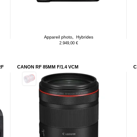
,
Appareil photo
Hybrides
2.949,00
€
RF
CANON RF 85MM F/1.4 VCM
C