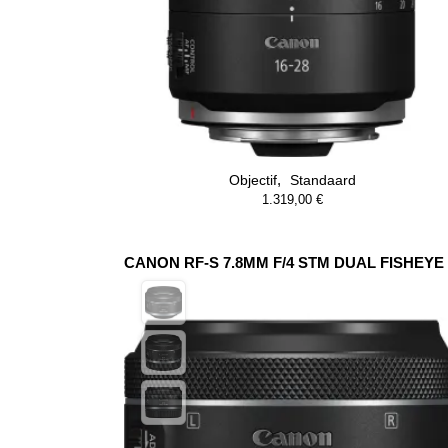
,
Objectif
Standaard
1.319,00
€
CANON RF-S 7.8MM F/4 STM DUAL FISHEYE