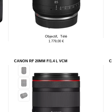
,
Objectif
Télé
1.779,00
€
CANON RF 20MM F/1.4 L VCM
C