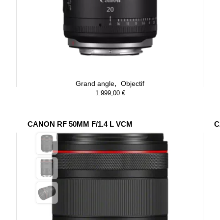
,
Grand angle
Objectif
1.999,00
€
CANON RF 50MM F/1.4 L VCM
C