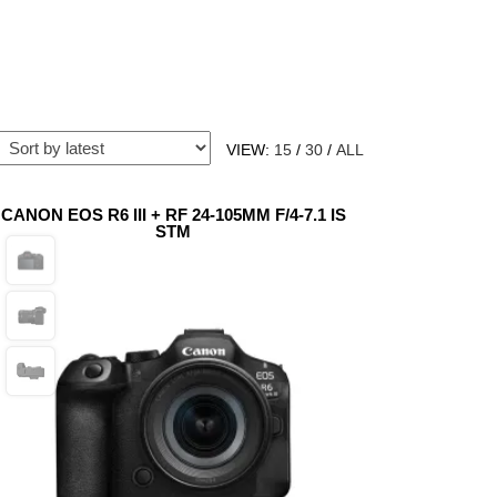
VIEW:
15
/
30
/
ALL
CANON EOS R6 III + RF 24-105MM F/4-7.1 IS
STM