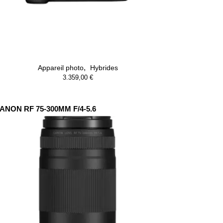
,
Appareil photo
Hybrides
3.359,00
€
ANON RF 75-300MM F/4-5.6