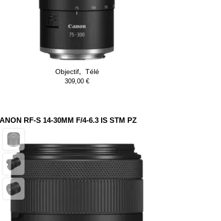
,
Objectif
Télé
309,00
€
ANON RF-S 14-30MM F/4-6.3 IS STM PZ