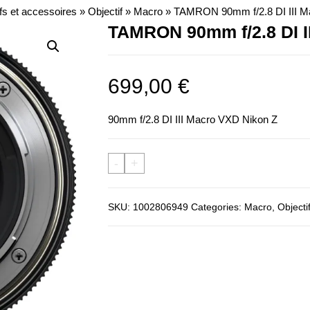
fs et accessoires
»
Objectif
»
Macro
»
TAMRON 90mm f/2.8 DI III M
TAMRON 90mm f/2.8 DI I
699,00
€
90mm f/2.8 DI III Macro VXD Nikon Z
-
+
SKU:
1002806949
Categories:
Macro
,
Objecti