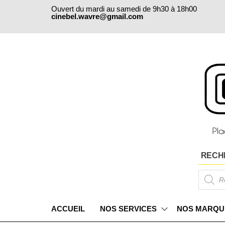
Skip
Ouvert du mardi au samedi de 9h30 à 18h00
to
cinebel.wavre@gmail.com
the
content
RECH
Products
search
ACCUEIL
NOS SERVICES
NOS MARQU