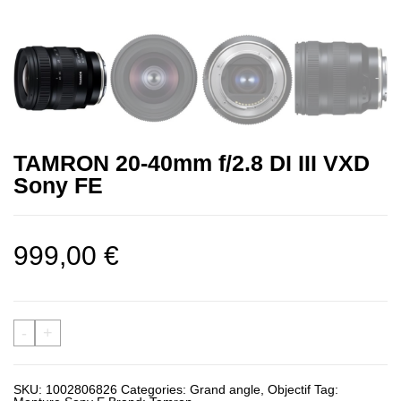
TAMRON 20-40mm f/2.8 DI III VXD
Sony FE
999,00
€
-
+
SKU:
1002806826
Categories:
Grand angle
,
Objectif
Tag: