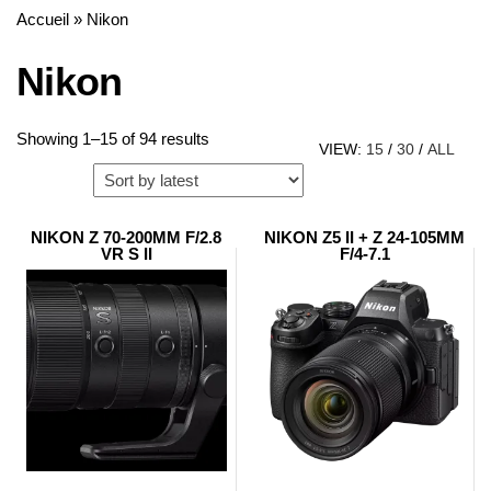
Accueil
»
Nikon
Nikon
Sorted
Showing 1–15 of 94 results
VIEW:
15
/
30
/
ALL
by
latest
NIKON Z 70-200MM F/2.8
NIKON Z5 II + Z 24-105MM
VR S II
F/4-7.1