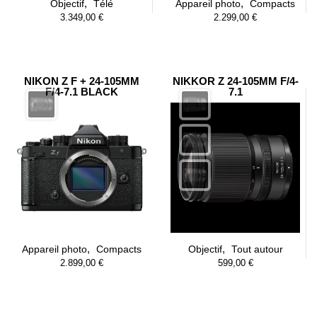
,
,
Objectif
Télé
Appareil photo
Compacts
3.349,00
€
2.299,00
€
NIKON Z F + 24-105MM
NIKKOR Z 24-105MM F/4-
F/4-7.1 BLACK
7.1
,
,
Appareil photo
Compacts
Objectif
Tout autour
2.899,00
€
599,00
€