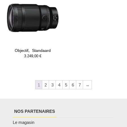
,
Objectif
Standaard
3.249,00
€
1
2
3
4
5
6
7
→
NOS PARTENAIRES
Le magasin