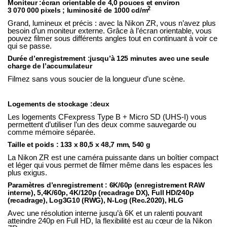
Moniteur :
écran orientable de 4,0 pouces et environ
2
3 070 000 pixels ; luminosité de 1000 cd/m
Grand, lumineux et précis : avec la
Nikon ZR
, vous n’avez plus
besoin d’un moniteur externe. Grâce à l’écran orientable, vous
pouvez filmer sous différents angles tout en continuant à voir ce
qui se passe.
Durée d’enregistrement :
jusqu’à 125 minutes avec une seule
charge de l’accumulateur
Filmez sans vous soucier de la longueur d’une scène.
Logements de stockage :
deux
Les logements CFexpress Type B + Micro SD (UHS-I) vous
permettent d’utiliser l’un des deux comme sauvegarde ou
comme mémoire séparée.
Taille et poids : 133 x 80,5 x 48,7 mm, 540 g
La
Nikon ZR
est une caméra puissante dans un boîtier compact
et léger qui vous permet de filmer même dans les espaces les
plus exigus.
Paramètres d’enregistrement :
6K/60p (enregistrement RAW
interne), 5,4K/60p, 4K/120p (recadrage DX), Full HD/240p
(recadrage), Log3G10 (RWG), N-Log (Rec.2020), HLG
Avec une résolution interne jusqu’à 6K et un ralenti pouvant
atteindre 240p en Full HD, la flexibilité est au cœur de la
Nikon