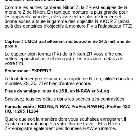
Comme les autres caméras Nikon Z, la
ZR
est équipée de la
monture Z de Nikon. En tant que monture la plus grande pour
les appareils hybrides, elle laisse entrer plus de lumière et
donne accès à toute la gamme des
objectifs NIKKOR Z
(ainsi
qu’à des centaines d’
objectifs à monture F
via l’
adaptateur FTZ
).
Capteur : CMOS partiellement multicouche de 24,5 millions de
pixels
Le capteur plein format (FX) de la
Nikon ZR
vous offre une
netteté époustouflante et enregistre les moindres détails de
votre film.
Processeur : EXPEED 7
Le tout dernier processeur ultra-rapide de Nikon, utilisé dans les
modèles
Z8
,
Z9
,
Zf
et bien d’autres encore.
Plage dynamique :
plus de 15 IL en N-RAW et N-Log
Saisissez tous les détails dans les scènes très contrastées.
Formats vidéo :
R3D NE, N-RAW, ProRes RAW HQ, ProRes 422
HQ, H.265, H.264
Quelle que soit la manière dont vous souhaitez enregistrer, il
existe un format adapté à votre flux de travail. Et la
Nikon
ZR
enregistre également des données RAW en interne.