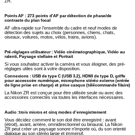
ZR
.
Points AF
:
273 points d’AF par détection de phase/de
contraste du plan focal
AF ultra-rapide sur l’ensemble du cadre et neuf modes de
détection des sujets au choix (personnes, chiens, chats,
oiseaux, voitures, motos, vélos, trains, avions).
Pré-réglages utilisateur :
Vidéo cinématographique, Vidéo au
ralenti, Paysage stellaire et Portrait
Si vous souhaitez activer la caméra et vous éloigner, des pré-
réglages utiles sont à votre disposition.
Connexions : USB de type C (USB 3.2), HDMI de type D, griffe
pour accessoire numérique, microphone stéréo externe (entrée
de ligne prise en charge) et prise casque (télécommande filaire)
La
Nikon ZR
est conçue pour être utilisée seule ou avec des
accessoires connectés via toutes les interfaces nécessaires.
Audio :
trois micros et cinq modes d’enregistrement
Vous décidez comment le son doit être enregistré : avant
(étroit), avant, arrière, omnidirectionnel ou binaural. La
Nikon
ZR
peut créer un paysage sonore n’importe où, du son orienté
dialogue au son stéréo large et immersif.