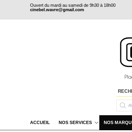
Skip
Ouvert du mardi au samedi de 9h30 à 18h00
to
cinebel.wavre@gmail.com
the
content
RECH
Products
search
ACCUEIL
NOS SERVICES
NOS MARQU