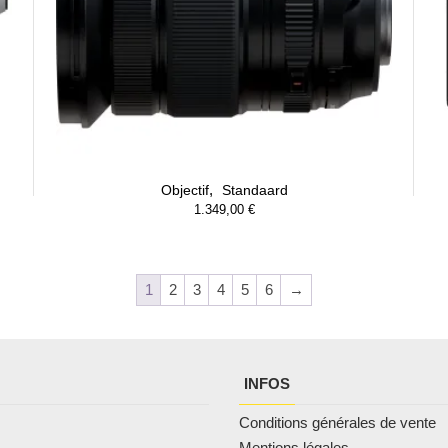
,
Objectif
Standaard
1.349,00
€
1
2
3
4
5
6
→
INFOS
Conditions générales de vente
Mentions légales