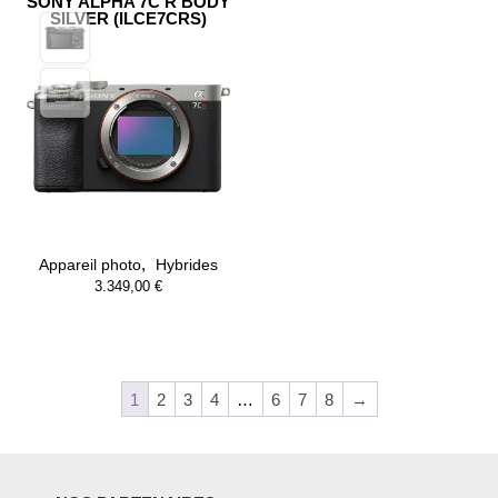
SONY ALPHA 7C R BODY
SILVER (ILCE7CRS)
,
Appareil photo
Hybrides
3.349,00
€
1
2
3
4
…
6
7
8
→