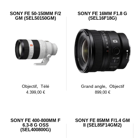
SONY FE 50-150MM F/2
SONY FE 16MM F1.8 G
GM (SEL50150GM)
(SEL16F18G)
,
,
Objectif
Télé
Grand angle
Objectif
4.399,00
€
899,00
€
SONY FE 400-800MM F
SONY FE 85MM F/1.4 GM
6.3-8 G OSS
II (SEL85F14GM2)
(SEL400800G)