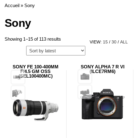
Accueil
»
Sony
Sony
Sorted
Showing 1–15 of 113 results
VIEW:
15
/
30
/
ALL
by
latest
SONY FE 100-400MM
SONY ALPHA 7 R VI
F/4.5 GM OSS
(ILCE7RM6)
(SEL100400MC)