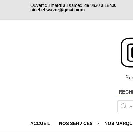
Skip
Ouvert du mardi au samedi de 9h30 à 18h00
to
cinebel.wavre@gmail.com
the
content
RECH
Products
search
ACCUEIL
NOS SERVICES
NOS MARQU