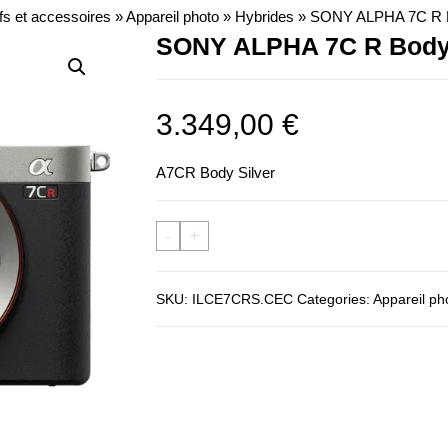
fs et accessoires
»
Appareil photo
»
Hybrides
»
SONY ALPHA 7C R B
SONY ALPHA 7C R Body 
3.349,00
€
A7CR Body Silver
-
+
SKU:
ILCE7CRS.CEC
Categories:
Appareil ph