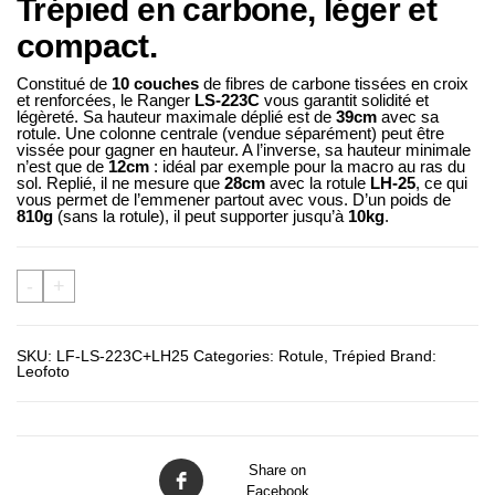
Trépied en carbone, léger et
compact.
Constitué de
10 couches
de fibres de carbone tissées en croix
et renforcées, le Ranger
LS-223C
vous garantit solidité et
légèreté. Sa hauteur maximale déplié est de
39cm
avec sa
rotule. Une colonne centrale (vendue séparément) peut être
vissée pour gagner en hauteur. A l’inverse, sa hauteur minimale
n’est que de
12cm
: idéal par exemple pour la macro au ras du
sol. Replié, il ne mesure que
28cm
avec la rotule
LH-25
, ce qui
vous permet de l’emmener partout avec vous. D’un poids de
810g
(sans la rotule), il peut supporter jusqu’à
10kg
.
-
+
SKU:
LF-LS-223C+LH25
Categories:
Rotule
,
Trépied
Brand:
Leofoto
Share on
Facebook